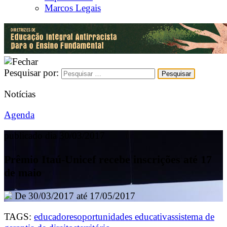
Marcos Legais
Pesquisar por:
Notícias
Agenda
publicado dia 30/03/2017
Prêmio Itaú-Unicef recebe inscrições até 17
de maio
De 30/03/2017 até 17/05/2017
TAGS:
educadores
oportunidades educativas
sistema de