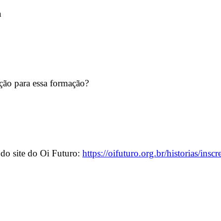
a
ção para essa formação?
 do site do Oi Futuro:
https://oifuturo.org.br/historias/insc