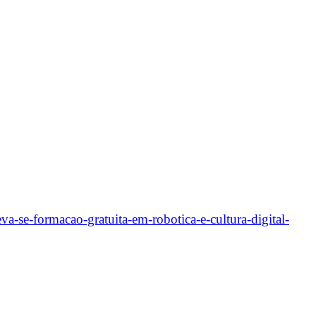
reva-se-formacao-gratuita-em-robotica-e-cultura-digital-