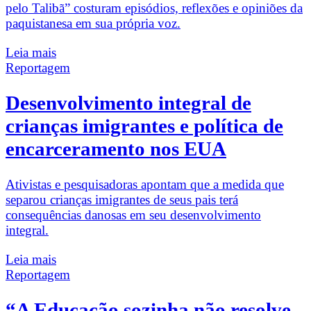
pelo Talibã” costuram episódios, reflexões e opiniões da
paquistanesa em sua própria voz.
Leia mais
Reportagem
Desenvolvimento integral de
crianças imigrantes e política de
encarceramento nos EUA
Ativistas e pesquisadoras apontam que a medida que
separou crianças imigrantes de seus pais terá
consequências danosas em seu desenvolvimento
integral.
Leia mais
Reportagem
“A Educação sozinha não resolve