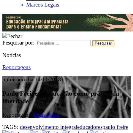
Marcos Legais
Pesquisar por:
Notícias
Reportagens
publicado dia 14/11/2018
Paulo Freire: a educação como prática da
liberdade
Reportagem:
Thais Paiva
TAGS:
desenvolvimento integral
educadores
paulo freire