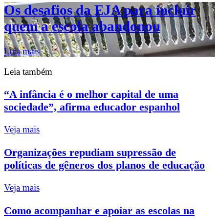
Os desafios da EJA para incluir
quem a escola abandonou
Leia mais
Leia também
“A infância é o melhor capital de uma
sociedade”, afirma educador espanhol
Veja mais
Organizações repudiam supressão de
políticas de gêneros dos planos de educação
Veja mais
Como acompanhar e apoiar as escolas na