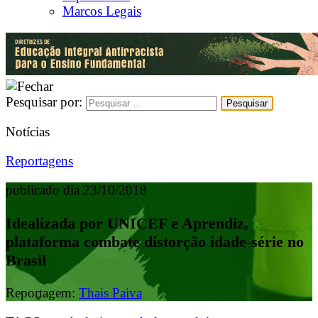
Marcos Legais
Pesquisar por:
Notícias
Reportagens
publicado dia 23/10/2018
Idealizada por UNICEF e Aprendiz,
plataforma combate distorção idade-série no
Brasil
Reportagem:
Thais Paiva