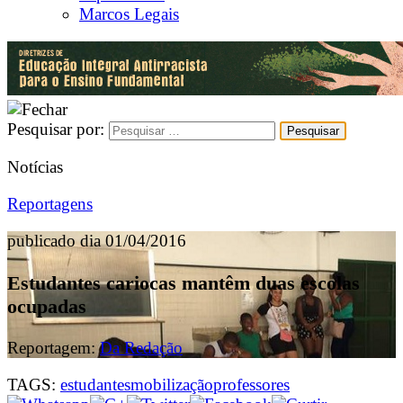
Marcos Legais
Pesquisar por:
Notícias
Reportagens
publicado dia 01/04/2016
Estudantes cariocas mantêm duas escolas
ocupadas
Reportagem:
Da Redação
TAGS:
estudantes
mobilização
professores