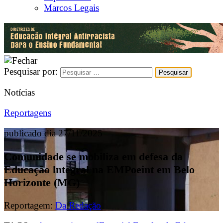
Marcos Legais
Pesquisar por:
Notícias
Reportagens
publicado dia 27/11/2025
Comunidade se mobiliza em defesa da
Educação lntegral na EMPoeint em Belo
Horizonte (MG)
Reportagem:
Da Redação