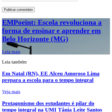
EMPoeint: Escola revoluciona a
forma de ensinar e aprender em
Belo Horizonte (MG)
Leia mais
Leia também
Em Natal (RN), EE Alceu Amoroso Lima
prepara a escola para o tempo integral
Veja mais
Protagonismo dos estudantes é pilar do
tempo integral na UMI Tânia Leite Santos