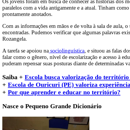
Os jovens foram em busca de conhecer as histórias dos mor
paralelos com a vida antigamente e a atual. Tinham como 
prontamente anotados.
Com as informações em mãos e de volta à sala de aula, o t
encontradas. Pudemos verificar que algumas palavras exi
Rozangela.
A tarefa se apoiou na
sociolinguística
, e situou as falas 
falar como o gênero, nível de escolarização e acesso à educ
puderam repensar suas posturas diante de determinadas var
Saiba +
Escola busca valorização do território
+
Escola de Ouricuri (PE) valoriza experiênci
+
Por que aprender e educar no território?
Nasce o Pequeno Grande Dicionário