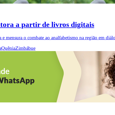
ora a partir de livros digitais
óia e mensura o combate ao analfabetismo na região em diál
a
Quênia
Zimbábue