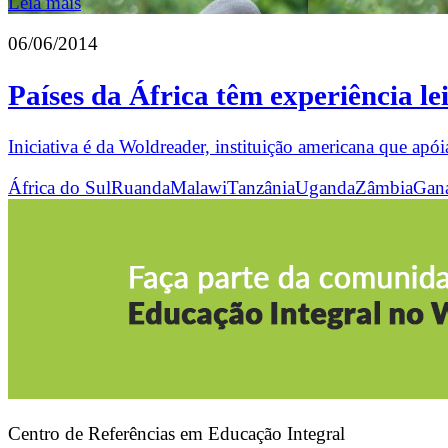
Leia mais
06/06/2014
Países da África têm experiência leit
Iniciativa é da Woldreader, instituição americana que ap
África do Sul
Ruanda
Malawi
Tanzânia
Uganda
Zâmbia
Gan
Centro de Referências em Educação Integral