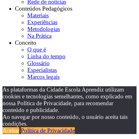
Rede de notícias
Conteúdos Pedagógicos
Materiais
Experiências
Metodologias
Na Prática
Conceito
O que é
Linha do tempo
Glossário
Especialistas
Marcos legais
As plataformas da Cidade Escola Aprendiz utilizam
cookies e tecnologias semelhantes, como explicado em
nossa Política de Privacidade, para recomendar
conteúdo e publicidade.
Ao navegar por nosso conteúdo, o usuário aceita tais
condições.
Aceitar
Política de Privacidade