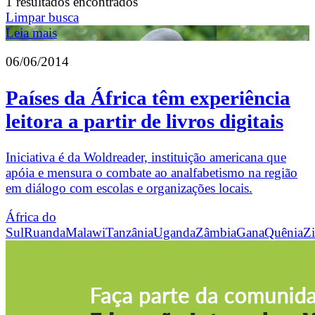
1 resultados encontrados
Limpar busca
Leia mais
06/06/2014
Países da África têm experiência
leitora a partir de livros digitais
Iniciativa é da Woldreader, instituição americana que
apóia e mensura o combate ao analfabetismo na região
em diálogo com escolas e organizações locais.
África do
Sul
Ruanda
Malawi
Tanzânia
Uganda
Zâmbia
Gana
Quênia
Z