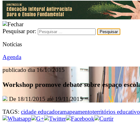
Pesquisar por:
Notícias
Agenda
publicado dia 16/10/2015
Workshop promove debate sobre espaço escolar
De 18/11/2015 até 19/11/2015
TAGS:
cidade educadora
mapeamento
territórios educativo