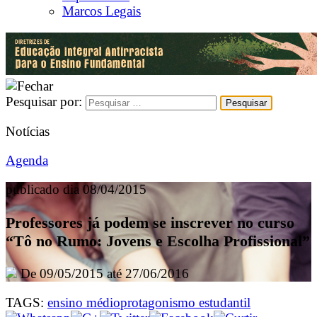
Marcos Legais
Pesquisar por:
Notícias
Agenda
publicado dia 08/04/2015
Professores já podem se inscrever no curso
“Tô no Rumo: Jovens e Escolha Profissional”
De 09/05/2015 até 27/06/2016
TAGS:
ensino médio
protagonismo estudantil