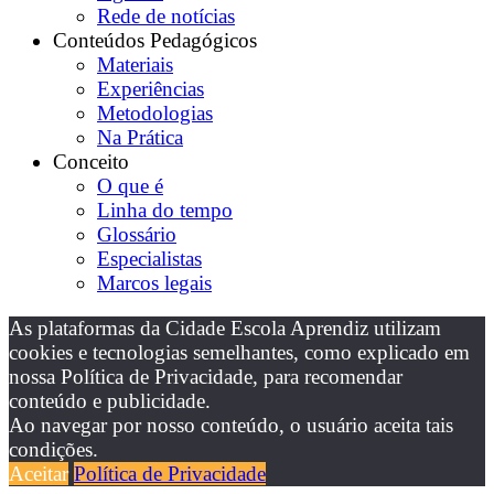
Rede de notícias
Conteúdos Pedagógicos
Materiais
Experiências
Metodologias
Na Prática
Conceito
O que é
Linha do tempo
Glossário
Especialistas
Marcos legais
As plataformas da Cidade Escola Aprendiz utilizam
cookies e tecnologias semelhantes, como explicado em
nossa Política de Privacidade, para recomendar
conteúdo e publicidade.
Ao navegar por nosso conteúdo, o usuário aceita tais
condições.
Aceitar
Política de Privacidade