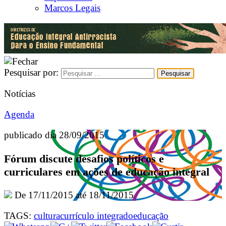
Marcos Legais
Pesquisar por:
Notícias
Agenda
publicado dia 28/09/2015
Fórum discute desafios políticos e
curriculares em ações de educação integral
De 17/11/2015 até 18/11/2015
TAGS:
cultura
currículo integrado
educação