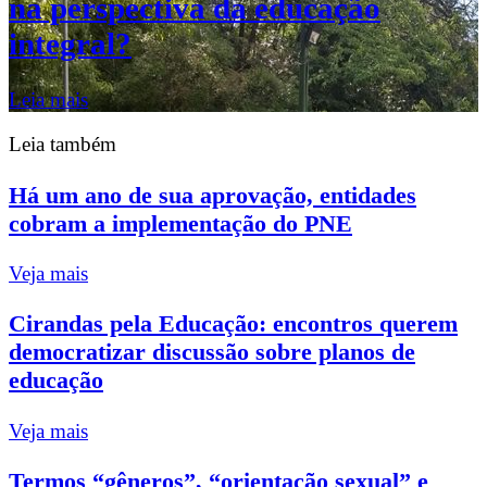
na perspectiva da educação
integral?
Leia mais
Leia também
Há um ano de sua aprovação, entidades
cobram a implementação do PNE
Veja mais
Cirandas pela Educação: encontros querem
democratizar discussão sobre planos de
educação
Veja mais
Termos “gêneros”, “orientação sexual” e