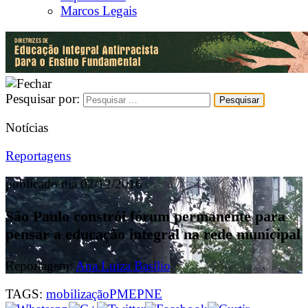
Marcos Legais
Pesquisar por:
Notícias
Reportagens
publicado dia 02/12/2016
São Paulo constrói fórum permanente para
pensar a educação integral na rede municipal
Reportagem:
Ana Luiza Basílio
TAGS:
mobilização
PME
PNE