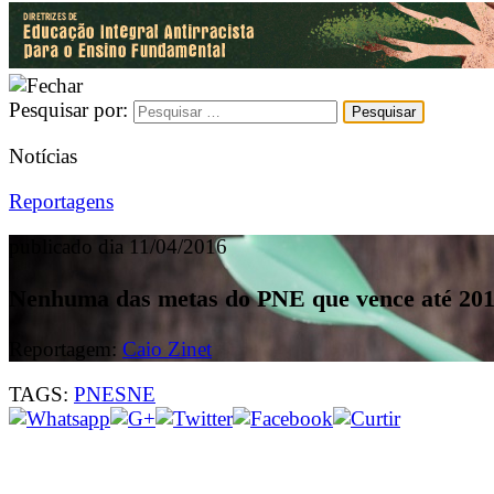
Pesquisar por:
Notícias
Reportagens
publicado dia 11/04/2016
Nenhuma das metas do PNE que vence até 201
Reportagem:
Caio Zinet
TAGS:
PNE
SNE