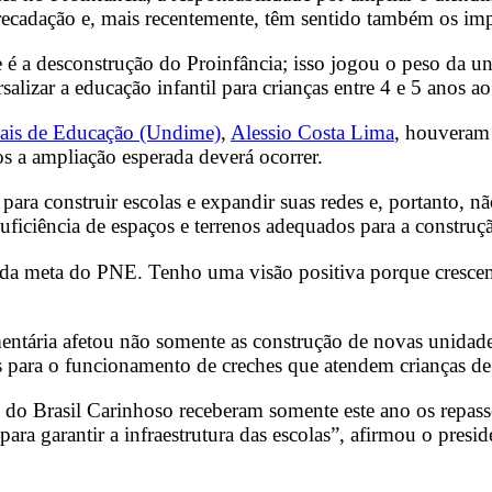
ecadação e, mais recentemente, têm sentido também os imp
é a desconstrução do Proinfância; isso jogou o peso da uni
salizar a educação infantil para crianças entre 4 e 5 anos
pais de Educação (Undime)
,
Alessio Costa Lima
, houveram 
os a ampliação esperada deverá ocorrer.
ra construir escolas e expandir suas redes e, portanto, nã
uficiência de espaços e terrenos adequados para a construçã
da meta do PNE. Tenho uma visão positiva porque crescem
rçamentária afetou não somente as construção de novas unid
s para o funcionamento de creches que atendem crianças de 
as do Brasil Carinhoso receberam somente este ano os repa
ara garantir a infraestrutura das escolas”, afirmou o pres