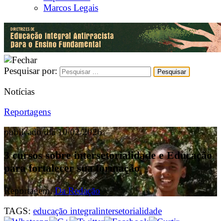
Marcos Legais
Pesquisar por:
Notícias
Reportagens
publicado dia 10/02/2026
3 cursos sobre intersetorialidade e Educação
para fortalecer sua formação
Reportagem:
Da Redação
TAGS:
educação integral
intersetorialidade