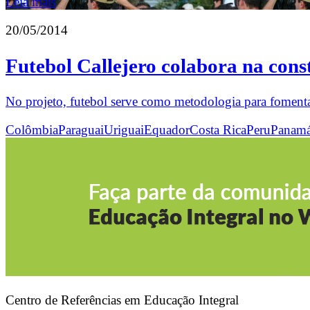
Leia mais
20/05/2014
Futebol Callejero colabora na cons
No projeto, futebol serve como metodologia para fomentar
Colômbia
Paraguai
Uriguai
Equador
Costa Rica
Peru
Panam
Centro de Referências em Educação Integral