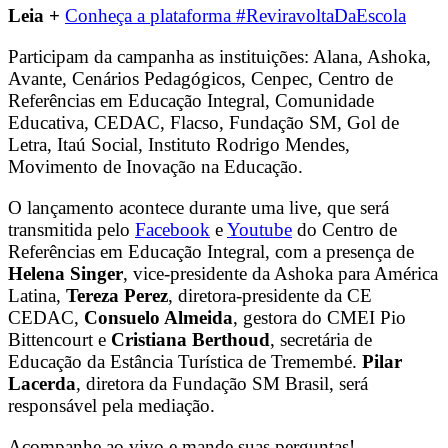
Leia +
Conheça a plataforma #ReviravoltaDaEscola
Participam da campanha as instituições: Alana, Ashoka,
Avante, Cenários Pedagógicos, Cenpec, Centro de
Referências em Educação Integral, Comunidade
Educativa, CEDAC, Flacso, Fundação SM, Gol de
Letra, Itaú Social, Instituto Rodrigo Mendes,
Movimento de Inovação na Educação.
O lançamento acontece durante uma live, que será
transmitida pelo
Facebook
e
Youtube
do Centro de
Referências em Educação Integral, com a presença de
Helena Singer
, vice-presidente da Ashoka para América
Latina,
Tereza Perez
, diretora-presidente da CE
CEDAC,
Consuelo Almeida
, gestora do CMEI Pio
Bittencourt e
Cristiana Berthoud
, secretária de
Educação da Estância Turística de Tremembé.
Pilar
Lacerda
, diretora da Fundação SM Brasil, será
responsável pela mediação.
Acompanhe ao vivo e mande suas perguntas!