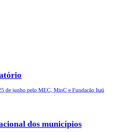
atório
m 25 de junho pelo MEC, MinC e Fundação Itaú
acional dos municípios