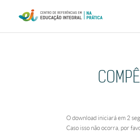
Skip
to
content
COMPÊ
O download iniciará em
2
seg
Caso isso não ocorra, por fav