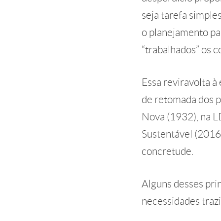
seja tarefa simple
o planejamento pa
“trabalhados” os c
Essa reviravolta à
de retomada dos p
Nova (1932), na L
Sustentável (2016
concretude.
Alguns desses prin
necessidades traz