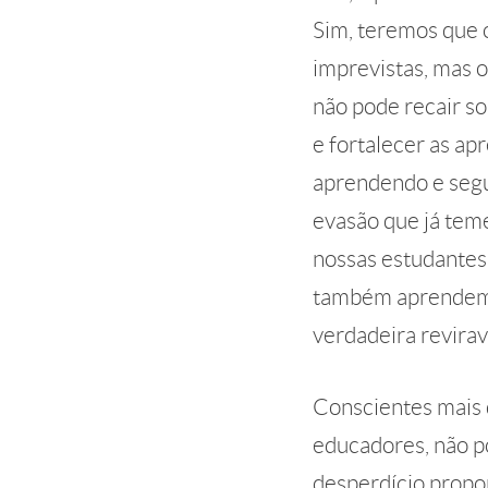
Sim, teremos que o
imprevistas, mas 
não pode recair s
e fortalecer as ap
aprendendo e segu
evasão que já tem
nossas estudantes
também aprendemos
verdadeira revirav
Conscientes mais 
educadores, não p
desperdício propo