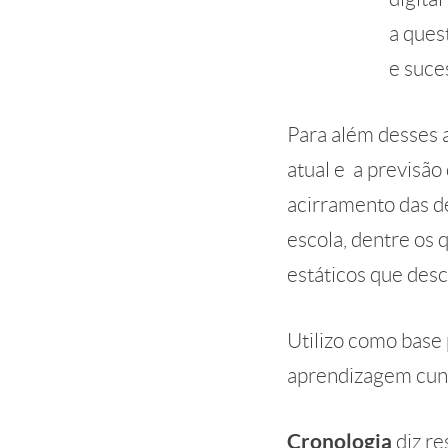
a ques
e suce
Para além desses 
atual e a previsão
acirramento das d
escola, dentre os 
estáticos que desc
Utilizo como base
aprendizagem cunh
Cronologia
diz re