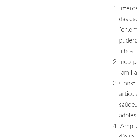
Interd
das es
fortem
pudera
filhos.
Incorp
famili
Consti
articu
saúde,
adoles
Amplia
digita