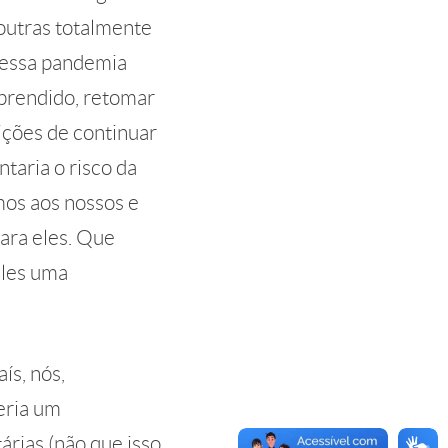
 outras totalmente
dessa pandemia
aprendido, retomar
ições de continuar
taria o risco da
mos aos nossos e
ara eles. Que
eles uma
ís, nós,
eria um
rias (não que isso