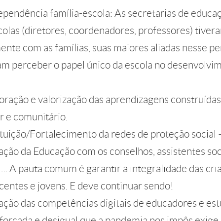
ependência família-escola: As secretarias de educa
colas (diretores, coordenadores, professores) tivera
ente com as famílias, suas maiores aliadas nesse per
m perceber o papel único da escola no desenvolvi
oração e valorização das aprendizagens construídas
ar e comunitário.
tuição/Fortalecimento da redes de proteção social
lação da Educação com os conselhos, assistentes soc
…. A pauta comum é garantir a integralidade das cri
centes e jovens. E deve continuar sendo!
ção das competências digitais de educadores e est
l forçada e desigual que a pandemia nos impôs exig