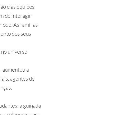
ção e as equipes
m de interagir
íodo. As famílias
mento dos seus
 no universo
 – aumentou a
iais, agentes de
anças,
udantes: a guinada
e que olhemos para