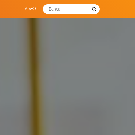
A+
A-