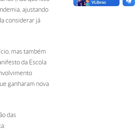
andemia, ajustando
a considerar já
nício, mas também
nifesto da Escola
envolvimento
 que ganharam nova
ão das
ta: