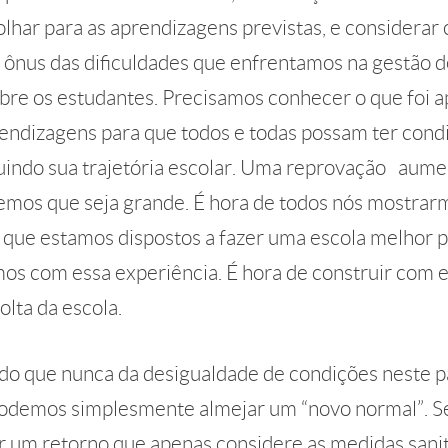
lhar para as aprendizagens previstas, e considerar
o ônus das dificuldades que enfrentamos na gestão 
obre os estudantes. Precisamos conhecer o que foi 
rendizagens para que todos e todas possam ter cond
indo sua trajetória escolar. Uma reprovação aumen
emos que seja grande. É hora de todos nós mostrar
 que estamos dispostos a fazer uma escola melhor p
 com essa experiência. É hora de construir com 
olta da escola.
do que nunca da desigualdade de condições neste pa
odemos simplesmente almejar um “novo normal”. S
r um retorno que apenas considere as medidas sanitá