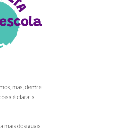
mos, mas, dentre
isa é clara: a
o.
da mais desiguais.