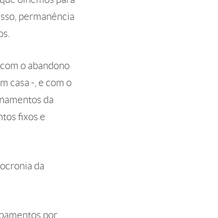
esso, permanência
os.
o com o abandono
m casa -, e com o
ionamentos da
tos fixos e
nocronia da
rupamentos por