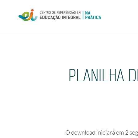
Skip
to
content
PLANILHA 
O download iniciará em
2
seg