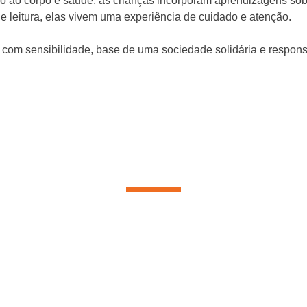
ão ao corpo e saúde, as crianças incorporam aprendizagens sobr
 leitura, elas vivem uma experiência de cuidado e atenção.
s, com sensibilidade, base de uma sociedade solidária e respon