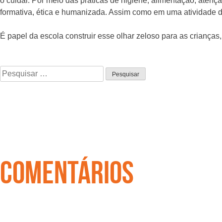
o cuidar. Por meio das práticas de higiene, alimentação, atenç
formativa, ética e humanizada. Assim como em uma atividade de
É papel da escola construir esse olhar zeloso para as criança
Pesquisar
por:
COMENTÁRIOS