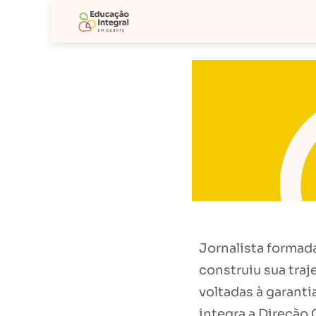
Jornalista formada
construiu sua traj
voltadas à garanti
integra a Direção