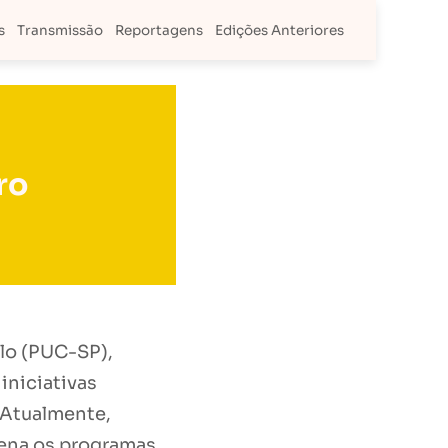
s
Transmissão
Reportagens
Edições Anteriores
ro
ulo (PUC-SP),
iniciativas
. Atualmente,
dena os programas