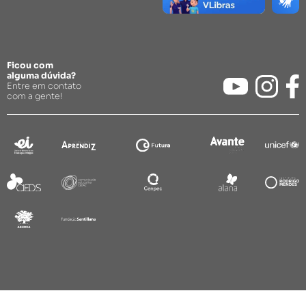
Ficou com
alguma dúvida?
Entre em contato
com a gente!